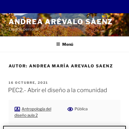
Saltar
ANDREA ARÉVALO SÁENZ
al
Espacio personal
contenido
Menú
AUTOR:
ANDREA MARÍA AREVALO SAENZ
PUBLICADO
16 OCTUBRE, 2021
EL
PEC2.- Abrir el diseño a la comunidad
Antropología del
Pública
diseño aula 2