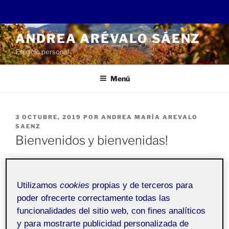
Saltar
ANDREA ARÉVALO SÁENZ
al
Espacio personal
contenido
Menú
PUBLICADO
3 OCTUBRE, 2019
POR
ANDREA MARÍA AREVALO
EL
SAENZ
Bienvenidos y bienvenidas!
Pública
Utilizamos
cookies
propias y de terceros para
poder ofrecerte correctamente todas las
Bienvenidos a mi
Folio
personal. Esta entrada se ha
funcionalidades del sitio web, con fines analíticos
generado automáticamente, y sirve para explicar la
y para mostrarte publicidad personalizada de