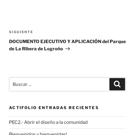
Navegación
de
Siguiente
SIGUIENTE
entradas
entrada
DOCUMENTO EJECUTIVO Y APLICACIÓN del Parque
de La Ribera de Logroño
Buscar
Buscar
por:
ACTIFOLIO ENTRADAS RECIENTES
PEC2.- Abrir el diseño a la comunidad
Bienvenidos y bienvenidas!