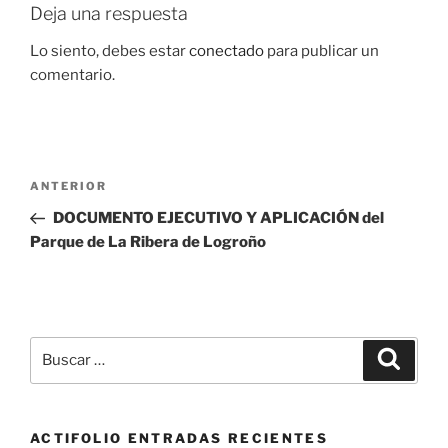
Deja una respuesta
Lo siento, debes estar
conectado
para publicar un
comentario.
Navegación
Entrada
ANTERIOR
de
anterior:
DOCUMENTO EJECUTIVO Y APLICACIÓN del
entradas
Parque de La Ribera de Logroño
Buscar
Buscar
por:
ACTIFOLIO ENTRADAS RECIENTES