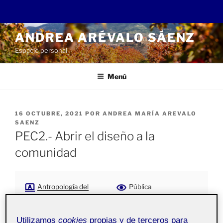
Saltar
ANDREA ARÉVALO SÁENZ
al
Espacio personal
contenido
Menú
PUBLICADO
16 OCTUBRE, 2021
POR
ANDREA MARÍA AREVALO
EL
SAENZ
PEC2.- Abrir el diseño a la
comunidad
Antropología del
Pública
diseño aula 2
Utilizamos
cookies
propias y de terceros para